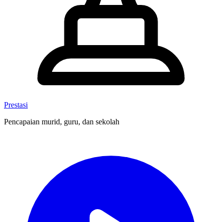
Prestasi
Pencapaian murid, guru, dan sekolah