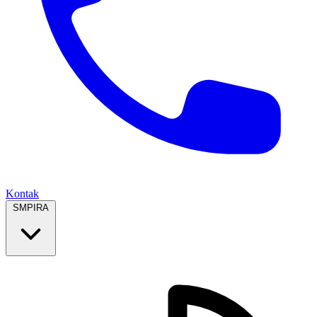
Kontak
SMPIRA