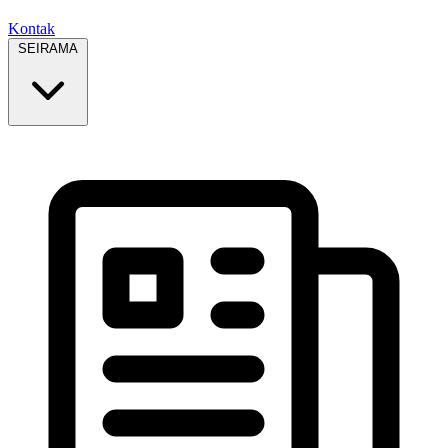
Kontak
SEIRAMA