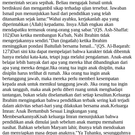
memerintah secara sepihak. Beliau mengajak Ismail untuk
berdiskusi dan mengambil sikap terhadap ujian tersebut. Jawaban
Ismail pun menunjukkan hasil dari pendidikan yang telah
ditanamkan sejak lama:"Wahai ayahku, kerjakanlah apa yang
diperintahkan (Allah) kepadamu. Insya Allah engkau akan
mendapatiku termasuk orang-orang yang sabar."(QS. Ash-Shaffat:
102)Dan ketika membangun Ka'bah, Nabi Ibrahim tidak
mengerjakannya sendiri."Dan (ingatlah) ketika Ibrahim
meninggikan pondasi Baitullah bersama Ismail..."(QS. Al-Baqarah:
127)Dari sini kita dapat mempelajari bahwa karakter tidak dibentuk
hanya melalui kata-kata, tetapi juga melalui pengalaman. Anak-anak
belajar lebih banyak dari apa yang mereka lihat dibandingkan dari
apa yang mereka dengar.Jika orang tua ingin anak disiplin, maka
disiplin harus terlihat di rumah. Jika orang tua ingin anak
bertanggung jawab, maka mereka perlu memberi kesempatan
kepada anak untuk memikul tanggung jawab. Jika orang tua ingin
anak tangguh, maka anak perlu diberi ruang untuk menghadapi
tantangan, bukan selalu diselamatkan dari setiap kesulitan.Keluarga
Ibrahim mengingatkan bahwa pendidikan terbaik sering kali terjadi
dalam aktivitas sehari-hari yang dilakukan bersama anak.Keluarga
Imran: Anak Bertumbuh Sesuai Lingkungan yang
MembesarkannyaKisah keluarga Imran menunjukkan bahwa
pendidikan anak dimulai jauh sebelum anak mampu memahami
nasihat. Bahkan sebelum Maryam lahir, ibunya telah mendoakan
dan menyiapkan masa depan anaknya."Ya Tuhanku, sesungguhnya